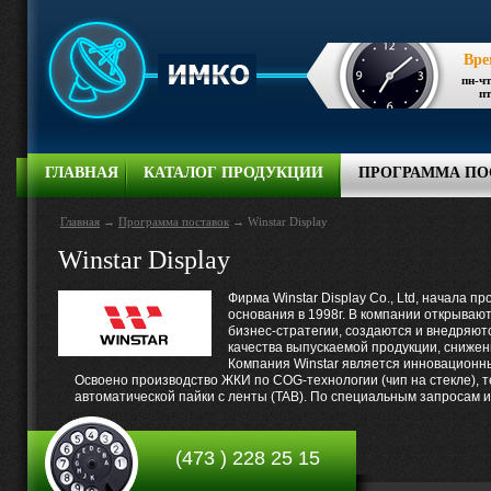
Вре
пн-чт
пт
ГЛАВНАЯ
КАТАЛОГ ПРОДУКЦИИ
ПРОГРАММА ПО
Главная
→
Программа поставок
→
Winstar Display
Winstar Display
Фирма Winstar Display Co., Ltd, начала
основания в 1998г. В компании открыва
бизнес-стратегии, создаются и внедряют
качества выпускаемой продукции, снижен
Компания Winstar является инновационны
Освоено производство ЖКИ по COG-технологии (чип на стекле), т
автоматической пайки с ленты (TAB). По специальным запросам 
(473
)
228 25 15